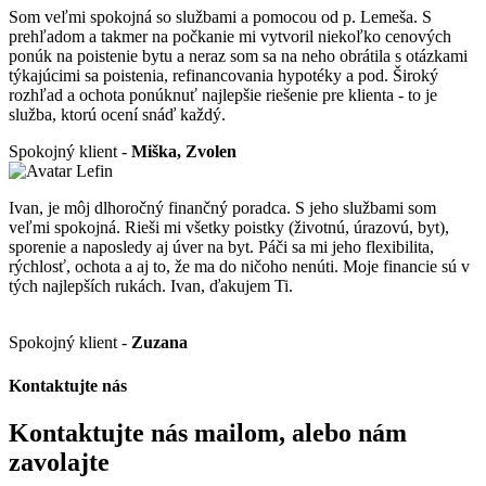
Som veľmi spokojná so službami a pomocou od p. Lemeša. S
prehľadom a takmer na počkanie mi vytvoril niekoľko cenových
ponúk na poistenie bytu a neraz som sa na neho obrátila s otázkami
týkajúcimi sa poistenia, refinancovania hypotéky a pod. Široký
rozhľad a ochota ponúknuť najlepšie riešenie pre klienta - to je
služba, ktorú ocení snáď každý.
Spokojný klient -
Miška, Zvolen
Ivan, je môj dlhoročný finančný poradca. S jeho službami som
veľmi spokojná. Rieši mi všetky poistky (životnú, úrazovú, byt),
sporenie a naposledy aj úver na byt. Páči sa mi jeho flexibilita,
rýchlosť, ochota a aj to, že ma do ničoho nenúti. Moje financie sú v
tých najlepších rukách. Ivan, ďakujem Ti.
Spokojný klient -
Zuzana
Kontaktujte nás
Kontaktujte nás mailom, alebo nám
zavolajte