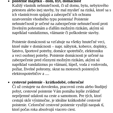
poistenie majetku - dom, byt, domácnosť
Každý vlastník nehnuteľnosti, či už domu, bytu, nebytového
priestoru alebo inej stavby, by mal myslieť na riziká, ktoré sa s
ich vlastníctvom spájajú a zabezpečiť ich ochranu
uzatvorením vhodného typu poistenia! Poistenie
nehnuteľností je určené na zabezpečenie nehnuteľností proti
živelným pohromám a ďalším možným rizikám, akými sú
napríklad vandalizmus, vlámanie či poškodenie stavby.
Poistenie domácnosti sa vzťahuje na všetky hnuteľné veci,
ktoré máte v domácnosti – napr. nábytok, koberce, doplnky,
šatstvo, športové potreby, domáce spotrebiče, elektroniku
a veci osobnej potreby. Poistenie domácnosti je určené na
zabezpečenie pred rôznymi možným rizikám, akými sú
napríklad vandalizmus po vlámaní, lúpež, voda z vodovodu,
požiar, živelné pohromy, skrat na motoroch poistených
elektrospotrebičov a ....
cestovné poistenie - krátkodobé, celoročné
Či už cestujete na dovolenku, pracovnú cestu alebo študijný
pobyt, cestovné poistenie Vám pomáha lepšie zvládnuť
nepríjemné udalosti na ceste a samotnom. Pre tých, ktorí
cestujú skôr výnimočne, je ideálne krátkodobé cestovné
poistenie. Celoročné cestovné poistenie využijú naopak tí,
ktorí počas roka absolvujú viacero ciest.