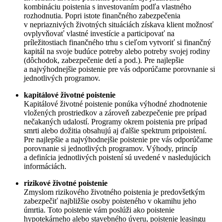
kombináciu poistenia s investovaním podľa vlastného
rozhodnutia. Popri istote finančného zabezpečenia
v nepriaznivých životných situáciách získava klient možnosť
ovplyvňovať vlastné investície a participovať na
príležitostiach finančného trhu s cieľom vytvoriť si finančný
kapitál na svoje budúce potreby alebo potreby svojej rodiny
(dôchodok, zabezpečenie detí a pod.). Pre najlepšie
a najvýhodnejšie poistenie pre vás odporúčame porovnanie si
jednotlivých programov.
kapitálové životné poistenie
Kapitálové životné poistenie ponúka výhodné zhodnotenie
vložených prostriedkov a zároveň zabezpečenie pre prípad
nečakaných udalostí. Programy okrem poistenia pre prípad
smrti alebo dožitia obsahujú aj ďalšie spektrum pripoistení.
Pre najlepšie a najvýhodnejšie poistenie pre vás odporúčame
porovnanie si jednotlivých programov. Výhody, princíp
a definícia jednotlivých poistení sú uvedené v nasledujúcich
informáciách.
rizikové životné poistenie
Zmyslom rizikového životného poistenia je predovšetkým
zabezpečiť najbližšie osoby poisteného v okamihu jeho
úmrtia. Toto poistenie vám poslúži ako poistenie
hypotekárneho alebo stavebného úveru, poistenie leasingu