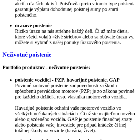
akcií a ďalších aktivít. Poisťovňa preto v tomto type poistenia
garantuje výplatu dohodnutej poistnej sumy po smrti
poisteného.
úrazové poistenie
Riziko úrazu na nás striehne každý deň. Či už máte dieťa,
ktoré všetci volajú «živé striebro» alebo sa obávate úrazu vy,
môžete si vybrať z našej ponuky úrazového poistenia.
Neživotné poistenie
Portfólio produktov - neživotné poistenie:
poistenie vozidiel - PZP, havarijné poistenie, GAP
Povinné zmluvné poistenie zodpovednosti za škodu
spôsobenú prevádzkou motorov (PZP) je zo zákona povinné
pre každého držiteľa resp. vlastníka motorového vozidla.
Havarijné poistenie ochráni vaše motorové vozidlo vo
všetkých nečakaných situáciách. Či už ste majiteľom nového
alebo ojazdeného vozidla. GAP je poistenie finančnej straty
alebo poistenia vašej investície pre prípad krádeže či inej
totálnej škody na vozidle (havária, živel).