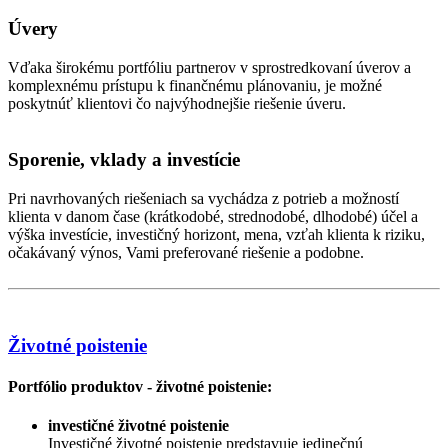
Úvery
Vďaka širokému portfóliu partnerov v sprostredkovaní úverov a
komplexnému prístupu k finančnému plánovaniu, je možné
poskytnúť klientovi čo najvýhodnejšie riešenie úveru.
Sporenie, vklady a investície
Pri navrhovaných riešeniach sa vychádza z potrieb a možností
klienta v danom čase (krátkodobé, strednodobé, dlhodobé) účel a
výška investície, investičný horizont, mena, vzťah klienta k riziku,
očakávaný výnos, Vami preferované riešenie a podobne.
Životné poistenie
Portfólio produktov - životné poistenie:
investičné životné poistenie
Investičné životné poistenie predstavuje jedinečnú