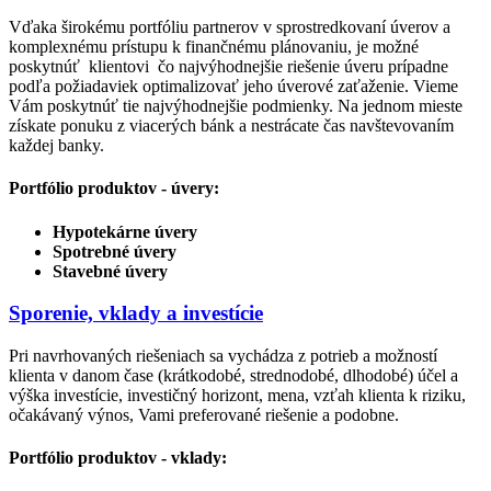
Vďaka širokému portfóliu partnerov v sprostredkovaní úverov a
komplexnému prístupu k finančnému plánovaniu, je možné
poskytnúť klientovi čo najvýhodnejšie riešenie úveru prípadne
podľa požiadaviek optimalizovať jeho úverové zaťaženie. Vieme
Vám poskytnúť tie najvýhodnejšie podmienky. Na jednom mieste
získate ponuku z viacerých bánk a nestrácate čas navštevovaním
každej banky.
Portfólio produktov - úvery:
Hypotekárne úvery
Spotrebné úvery
Stavebné úvery
Sporenie, vklady a investície
Pri navrhovaných riešeniach sa vychádza z potrieb a možností
klienta v danom čase (krátkodobé, strednodobé, dlhodobé) účel a
výška investície, investičný horizont, mena, vzťah klienta k riziku,
očakávaný výnos, Vami preferované riešenie a podobne.
Portfólio produktov - vklady: