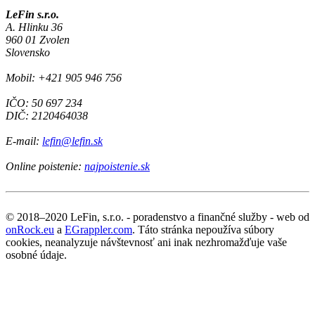
LeFin s.r.o.
A. Hlinku 36
960 01 Zvolen
Slovensko
Mobil: +421 905 946 756
IČO: 50 697 234
DIČ: 2120464038
E-mail:
lefin@lefin.sk
Online poistenie:
najpoistenie.sk
© 2018–2020 LeFin, s.r.o. - poradenstvo a finančné služby - web od
onRock.eu
a
EGrappler.com
. Táto stránka nepoužíva súbory
cookies, neanalyzuje návštevnosť ani inak nezhromažďuje vaše
osobné údaje.