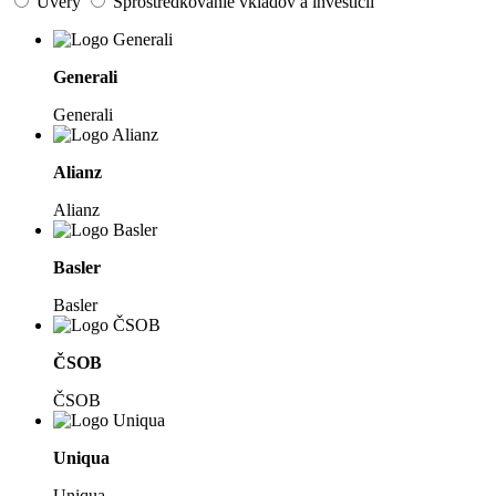
Úvery
Sprostredkovanie vkladov a investícií
Generali
Generali
Alianz
Alianz
Basler
Basler
ČSOB
ČSOB
Uniqua
Uniqua