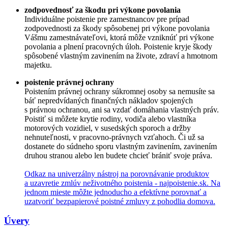
zodpovednosť za škodu pri výkone povolania
Individuálne poistenie pre zamestnancov pre prípad
zodpovednosti za škody spôsobenej pri výkone povolania
Vášmu zamestnávateľovi, ktorá môže vzniknúť pri výkone
povolania a plnení pracovných úloh. Poistenie kryje škody
spôsobené vlastným zavinením na živote, zdraví a hmotnom
majetku.
poistenie právnej ochrany
Poistením právnej ochrany súkromnej osoby sa nemusíte sa
báť nepredvídaných finančných nákladov spojených
s právnou ochranou, ani sa vzdať domáhania vlastných práv.
Poistiť si môžete krytie rodiny, vodiča alebo vlastníka
motorových vozidiel, v susedských sporoch a držby
nehnuteľnosti, v pracovno-právnych vzťahoch. Či už sa
dostanete do súdneho sporu vlastným zavinením, zavinením
druhou stranou alebo len budete chcieť brániť svoje práva.
Odkaz na univerzálny nástroj na porovnávanie produktov
a uzavretie zmlúv neživotného poistenia - najpoistenie.sk. Na
jednom mieste môžte jednoducho a efektívne porovnať a
uzatvoriť bezpapierové poistné zmluvy z pohodlia domova.
Úvery